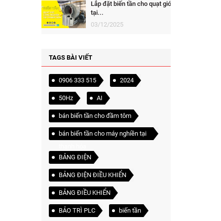
Lắp đặt biến tần cho quạt gió
tại...
03/12/2025
TAGS BÀI VIẾT
0906 333 515
2024
50Hz
AI
bán biến tần cho đầm tôm
bán biến tần cho máy nghiền tại
thanh hóa
BẢNG ĐIỆN
BẢNG ĐIỆN ĐIỀU KHIỂN
BẢNG ĐIỀU KHIỂN
BẢO TRÌ PLC
biến tần