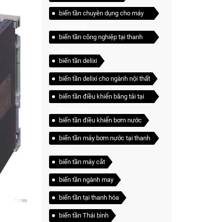
biến tần chuyên dụng cho máy
bơm nước
biến tần công nghiệp tại thanh
hóa
biến tần delixi
biến tần delixi cho ngành nội thất
biến tần điều khiển băng tải tại
thanh hóa
biến tần điều khiển bơm nước
biến tần máy bơm nước tại thanh
hóa
biến tần máy cắt
biến tần ngành may
biến tần tại thanh hóa
biến tần Thái bình