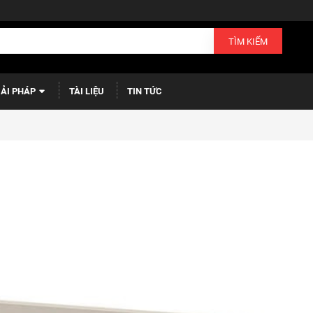
TÌM KIẾM
IẢI PHÁP
TÀI LIỆU
TIN TỨC