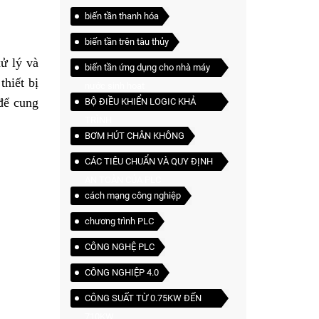
biến tần thanh hóa
biến tần trên tàu thủy
xử lý và
biến tần ứng dụng cho nhà máy
thiết bị
nước sinh hoạt
để cung
BỘ ĐIỀU KHIỂN LOGIC KHẢ
TRÌNH
BƠM HÚT CHÂN KHÔNG
CÁC TIÊU CHUẨN VÀ QUY ĐỊNH
AN TOÀN CỦA PLC
cách mạng công nghiệp
chương trình PLC
CÔNG NGHỆ PLC
CÔNG NGHIỆP 4.0
CÔNG SUẤT TỪ 0.75KW ĐẾN
710KW