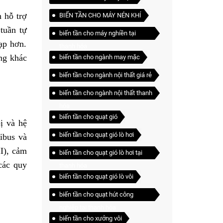
n hỗ trợ
BIẾN TẦN CHO MÁY NÉN KHÍ
tuần tự
biến tần cho máy nghiền tại
ạp hơn.
thanh hóa
ng khác
biến tần cho ngành may mặc
biến tần cho ngành nội thất giá rẻ
biến tần cho ngành nội thất thanh
hóa
biến tần cho quạt gió
ị và hệ
biến tần cho quạt gió lò hơi
ibus và
I), cảm
biến tần cho quạt gió lò hơi tại
các quy
thanh hóa
biến tần cho quạt gió lò vôi
biến tần cho quạt hút công
nghiệp tại thanh hóa
biến tần cho xưởng vôi