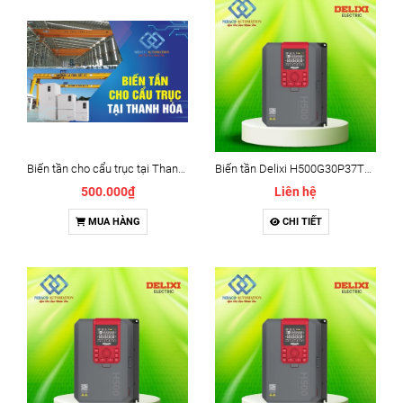
Biến tần cho cẩu trục tại Thanh Hóa - Biến tần Thanh Hóa
Biến tần Delixi H500G30P37T4(B)L - Delixi H500 37kw
500.000₫
Liên hệ
MUA HÀNG
CHI TIẾT