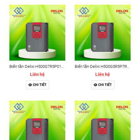
Biến tần Delixi H500G7R5P011T4B - Delixi H500 11kw
Biến tần Delixi H500G5R5P7R5T4B - Delixi H500 7.5kw
Liên hệ
Liên hệ
CHI TIẾT
CHI TIẾT