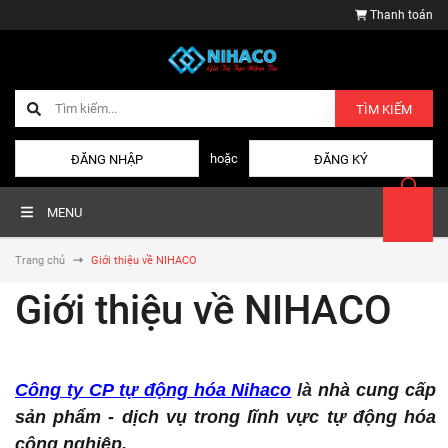
Thanh toán
TÌM KIẾM
hoặc
ĐĂNG NHẬP
ĐĂNG KÝ
MENU
Trang chủ
Giới thiệu về NIHACO
Giới thiệu về NIHACO
Công ty CP tự động hóa Nihaco
là
nhà cung cấp
sản phẩm - dịch vụ trong lĩnh vực tự động hóa
công nghiệp.