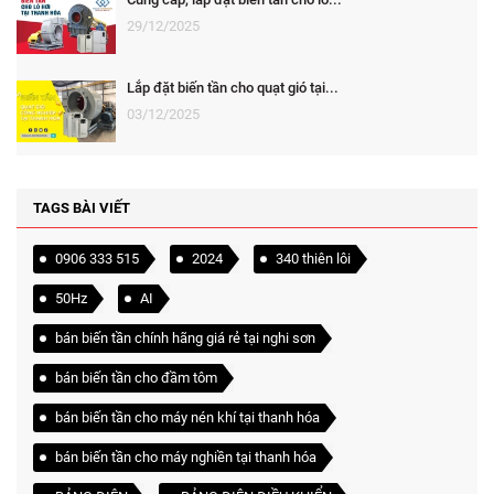
29/12/2025
Lắp đặt biến tần cho quạt gió tại...
03/12/2025
TAGS BÀI VIẾT
0906 333 515
2024
340 thiên lôi
50Hz
AI
bán biến tần chính hãng giá rẻ tại nghi sơn
bán biến tần cho đầm tôm
bán biến tần cho máy nén khí tại thanh hóa
bán biến tần cho máy nghiền tại thanh hóa