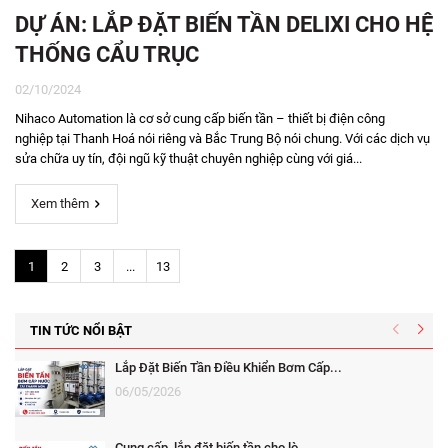
DỰ ÁN: LẮP ĐẶT BIẾN TẦN DELIXI CHO HỆ
THỐNG CẨU TRỤC
02/10/2024
Nihaco Automation là cơ sở cung cấp biến tần – thiết bị điện công
nghiệp tại Thanh Hoá nói riêng và Bắc Trung Bộ nói chung. Với các dịch vụ
sửa chữa uy tín, đội ngũ kỹ thuật chuyên nghiệp cùng với giá...
Xem thêm
1
2
3
...
13
TIN TỨC NỔI BẬT
Lắp Đặt Biến Tần Điều Khiển Bơm Cấp...
06/05/2026
Cung cấp, lắp đặt biến tần cho lò...