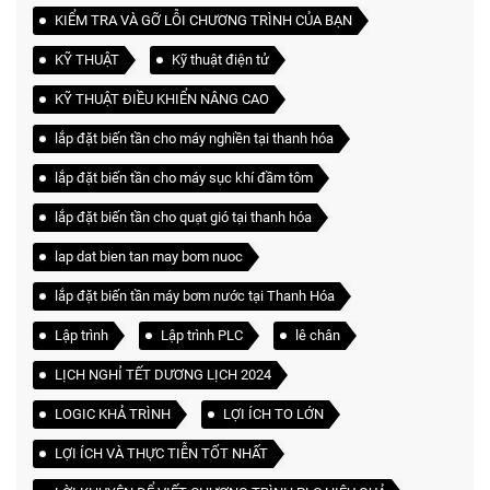
KIỂM TRA VÀ GỠ LỖI CHƯƠNG TRÌNH CỦA BẠN
KỸ THUẬT
Kỹ thuật điện tử
KỸ THUẬT ĐIỀU KHIỂN NÂNG CAO
lắp đặt biến tần cho máy nghiền tại thanh hóa
lắp đặt biến tần cho máy sục khí đầm tôm
lắp đặt biến tần cho quạt gió tại thanh hóa
lap dat bien tan may bom nuoc
lắp đặt biến tần máy bơm nước tại Thanh Hóa
Lập trình
Lập trình PLC
lê chân
LỊCH NGHỈ TẾT DƯƠNG LỊCH 2024
LOGIC KHẢ TRÌNH
LỢI ÍCH TO LỚN
LỢI ÍCH VÀ THỰC TIỄN TỐT NHẤT