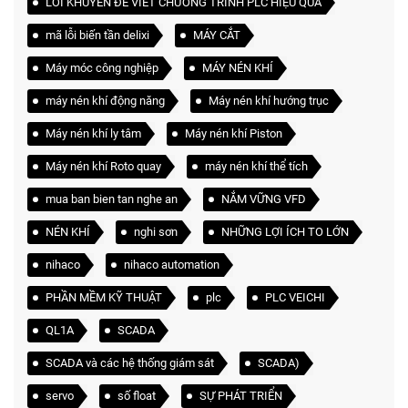
LỜI KHUYÊN ĐỂ VIẾT CHƯƠNG TRÌNH PLC HIỆU QUẢ
mã lỗi biến tần delixi
MÁY CẮT
Máy móc công nghiệp
MÁY NÉN KHÍ
máy nén khí động năng
Máy nén khí hướng trục
Máy nén khí ly tâm
Máy nén khí Piston
Máy nén khí Roto quay
máy nén khí thể tích
mua ban bien tan nghe an
NẮM VỮNG VFD
NÉN KHÍ
nghi sơn
NHỮNG LỢI ÍCH TO LỚN
nihaco
nihaco automation
PHẦN MỀM KỸ THUẬT
plc
PLC VEICHI
QL1A
SCADA
SCADA và các hệ thống giám sát
SCADA)
servo
số float
SỰ PHÁT TRIỂN