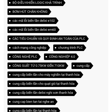
BỘ ĐIỀU KHIỂN LOGIC KHẢ TRÌNH
BƠM HÚT CHÂN KHÔNG
các mã lỗi biến tần delixi e102
các mã lỗi biến tần delixi em60
CÁC TIÊU CHUẨN VÀ QUY ĐỊNH AN TOÀN CỦA PLC
cách mạng công nghiệp
chương trình PLC
CÔNG NGHỆ PLC
CÔNG NGHIỆP 4.0
CÔNG SUẤT TỪ 0.75KW ĐẾN 710KW
cung cấp
cung cấp biến tần cho máy nghiền tại thanh hóa
cung cấp biến tần cho quạt gió tại thanh hóa
cung cấp biến tần delixi nghi sơn thanh hóa
cung cap bien tan tai nghe an
cung cấp biến tần tại thanh hóa