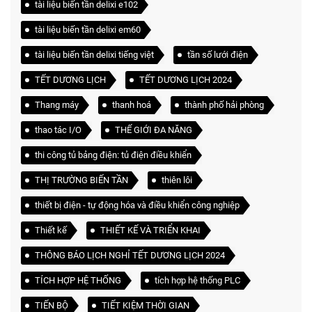
tài liệu biến tần delixi e102
tài liệu biến tần delixi em60
tài liệu biến tần delixi tiếng việt
tần số lưới điện
TẾT DƯƠNG LỊCH
TẾT DƯƠNG LỊCH 2024
Thang máy
thanh hoá
thành phố hải phòng
thao tác I/O
THẾ GIỚI ĐA NĂNG
thi công tủ bảng điện: tủ điện điều khiển
THỊ TRƯỜNG BIẾN TẦN
thiên lôi
thiết bị điện - tự động hóa và điều khiển công nghiệp
Thiết kế
THIẾT KẾ VÀ TRIỂN KHAI
THÔNG BÁO LỊCH NGHỈ TẾT DƯƠNG LỊCH 2024
TÍCH HỢP HỆ THỐNG
tích hợp hệ thống PLC
TIẾN BỘ
TIẾT KIỆM THỜI GIAN