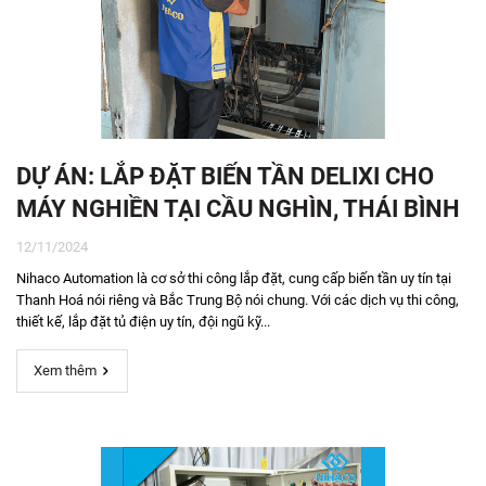
DỰ ÁN: LẮP ĐẶT BIẾN TẦN DELIXI CHO
MÁY NGHIỀN TẠI CẦU NGHÌN, THÁI BÌNH
12/11/2024
Nihaco Automation là cơ sở thi công lắp đặt, cung cấp biến tần uy tín tại
Thanh Hoá nói riêng và Bắc Trung Bộ nói chung. Với các dịch vụ thi công,
thiết kế, lắp đặt tủ điện uy tín, đội ngũ kỹ...
Xem thêm