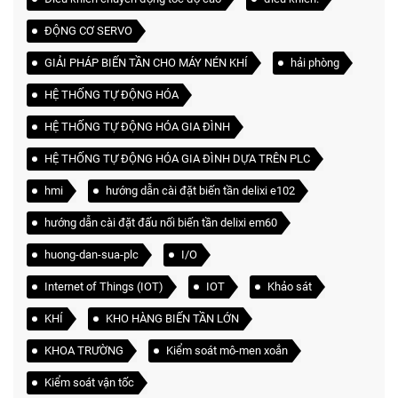
ĐỘNG CƠ SERVO
GIẢI PHÁP BIẾN TẦN CHO MÁY NÉN KHÍ
hải phòng
HỆ THỐNG TỰ ĐỘNG HÓA
HỆ THỐNG TỰ ĐỘNG HÓA GIA ĐÌNH
HỆ THỐNG TỰ ĐỘNG HÓA GIA ĐÌNH DỰA TRÊN PLC
hmi
hướng dẫn cài đặt biến tần delixi e102
hướng dẫn cài đặt đấu nối biến tần delixi em60
huong-dan-sua-plc
I/O
Internet of Things (IOT)
IOT
Khảo sát
KHÍ
KHO HÀNG BIẾN TẦN LỚN
KHOA TRƯỜNG
Kiểm soát mô-men xoắn
Kiểm soát vận tốc