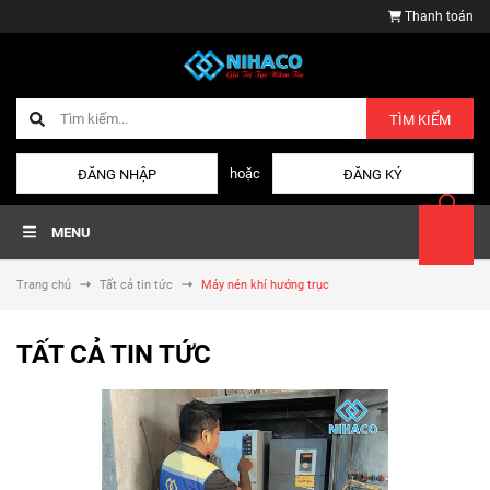
Thanh toán
TÌM KIẾM
hoặc
ĐĂNG NHẬP
ĐĂNG KÝ
MENU
Trang chủ
Tất cả tin tức
Máy nén khí hướng trục
TẤT CẢ TIN TỨC