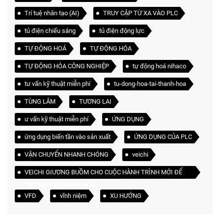
Trí tuệ nhân tạo (AI)
TRUY CẬP TỪ XA VÀO PLC
tủ điện chiếu sáng
tủ điện động lực
TỰ ĐỘNG HOÁ
TỰ ĐỘNG HÓA
TỰ ĐỘNG HÓA CÔNG NGHIỆP
tự động hoá nihaco
tư vấn kỹ thuật miễn phí
tu-dong-hoa-tai-thanh-hoa
TÙNG LÂM
TƯƠNG LAI
ư vấn kỹ thuật miễn phí
ỨNG DỤNG
ứng dụng biến tần vào sản xuất
ỨNG DỤNG CỦA PLC
VẬN CHUYỂN NHANH CHÓNG
veichi
VEICHI GIƯƠNG BUỒM CHO CUỘC HÀNH TRÌNH MỚI ĐỂ
TẠO RA ĐIỂM SÁNG MỚI
VFD
vĩnh niệm
XU HƯỚNG