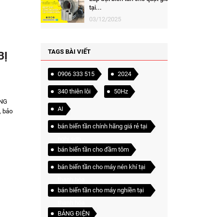
tại...
03/12/2025
TAGS BÀI VIẾT
BỊ
0906 333 515
2024
340 thiên lôi
50Hz
ÔNG
AI
, bảo
bán biến tần chính hãng giá rẻ tại
nghi sơn
bán biến tần cho đầm tôm
bán biến tần cho máy nén khí tại
thanh hóa
bán biến tần cho máy nghiền tại
thanh hóa
BẢNG ĐIỆN