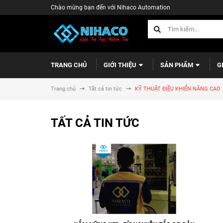
Chào mừng bạn đến với Nihaco Automation
TRANG CHỦ
GIỚI THIỆU
SẢN PHẨM
G
Trang chủ
Tất cả tin tức
KỸ THUẬT ĐIỀU KHIỂN NÂNG CAO
TẤT CẢ TIN TỨC