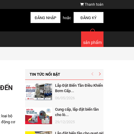
Thanh toán
ĐĂNG NHẬP
hoặc
ĐĂNG KÝ
sản phẩm
TIN TỨC NỔI BẬT
Lắp Đặt Biến Tần Điều Khiển
 ĐẾN
Bơm Cấp...
06/05/2026
Cung cấp, lắp đặt biến tần
cho lò...
loại bộ
a động cơ
29/12/2025
Lắp đặt biến tần cho quạt gió