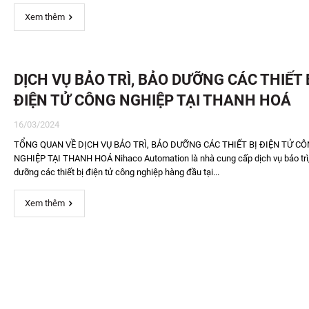
Xem thêm
DỊCH VỤ BẢO TRÌ, BẢO DƯỠNG CÁC THIẾT 
ĐIỆN TỬ CÔNG NGHIỆP TẠI THANH HOÁ
16/03/2024
TỔNG QUAN VỀ DỊCH VỤ BẢO TRÌ, BẢO DƯỠNG CÁC THIẾT BỊ ĐIỆN TỬ C
NGHIỆP TẠI THANH HOÁ Nihaco Automation là nhà cung cấp dịch vụ bảo trì
dưỡng các thiết bị điện tử công nghiệp hàng đầu tại...
Xem thêm