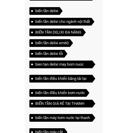
XUẤT
biến tần delixi
biến tần delixi cho ngành nội thất
BIẾN TẦN DELIXI ĐA NĂNG
biến tần delixi em60
biến tần delixi lỗi
bien tan delixi may bom nuoc
thanh hoa
biến tần điều khiển băng tải tại
thanh hóa
biến tần điều khiển bơm nước
BIẾN TẦN GIÁ RẺ TẠI THANH
HÓA
biến tần máy bơm nước tại thanh
hóa
biến tần máy cắt