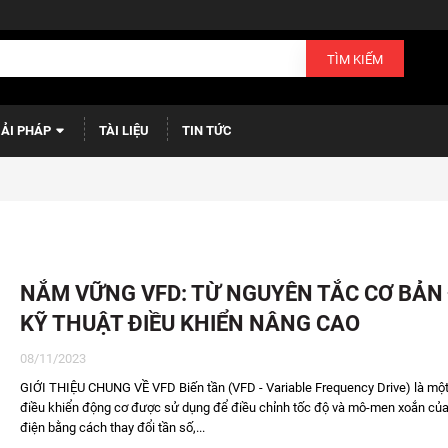
TÌM KIẾM
IẢI PHÁP
TÀI LIỆU
TIN TỨC
NẮM VỮNG VFD: TỪ NGUYÊN TẮC CƠ BẢN
KỸ THUẬT ĐIỀU KHIỂN NÂNG CAO
08/11/2023
GIỚI THIỆU CHUNG VỀ VFD Biến tần (VFD - Variable Frequency Drive) là một 
điều khiển động cơ được sử dụng để điều chỉnh tốc độ và mô-men xoắn củ
điện bằng cách thay đổi tần số,...