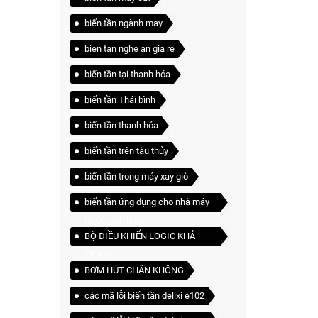
biến tần ngành may
bien tan nghe an gia re
biến tần tại thanh hóa
biến tần Thái bình
biến tần thanh hóa
biến tần trên tàu thủy
biến tần trong máy xay giò
biến tần ứng dụng cho nhà máy
nước sinh hoạt
BỘ ĐIỀU KHIỂN LOGIC KHẢ
TRÌNH
BƠM HÚT CHÂN KHÔNG
các mã lỗi biến tần delixi e102