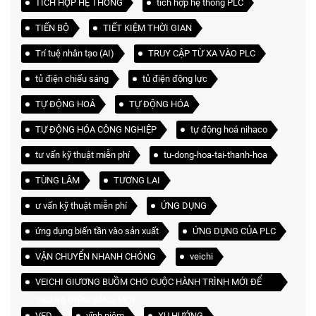
TÍCH HỢP HỆ THỐNG
tích hợp hệ thống PLC
TIẾN BỘ
TIẾT KIỆM THỜI GIAN
Trí tuệ nhân tạo (AI)
TRUY CẬP TỪ XA VÀO PLC
tủ điện chiếu sáng
tủ điện động lực
TỰ ĐỘNG HOÁ
TỰ ĐỘNG HÓA
TỰ ĐỘNG HÓA CÔNG NGHIỆP
tự động hoá nihaco
tư vấn kỹ thuật miễn phí
tu-dong-hoa-tai-thanh-hoa
TÙNG LÂM
TƯƠNG LAI
ư vấn kỹ thuật miễn phí
ỨNG DỤNG
ứng dụng biến tần vào sản xuất
ỨNG DỤNG CỦA PLC
VẬN CHUYỂN NHANH CHÓNG
veichi
VEICHI GIƯƠNG BUỒM CHO CUỘC HÀNH TRÌNH MỚI ĐỂ
TẠO RA ĐIỂM SÁNG MỚI
VFD
vĩnh niệm
XU HƯỚNG