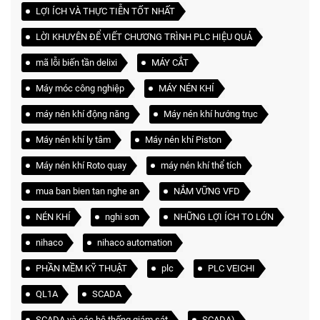
LỢI ÍCH VÀ THỰC TIỄN TỐT NHẤT
LỜI KHUYÊN ĐỂ VIẾT CHƯƠNG TRÌNH PLC HIỆU QUẢ
mã lỗi biến tần delixi
MÁY CẮT
Máy móc công nghiệp
MÁY NÉN KHÍ
máy nén khí động năng
Máy nén khí hướng trục
Máy nén khí ly tâm
Máy nén khí Piston
Máy nén khí Roto quay
máy nén khí thể tích
mua ban bien tan nghe an
NẮM VỮNG VFD
NÉN KHÍ
nghi sơn
NHỮNG LỢI ÍCH TO LỚN
nihaco
nihaco automation
PHẦN MỀM KỸ THUẬT
plc
PLC VEICHI
QL1A
SCADA
SCADA và các hệ thống giám sát
SCADA)