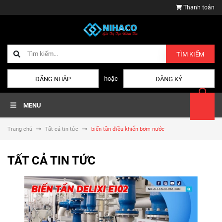
Thanh toán
TÌM KIẾM
hoặc
ĐĂNG NHẬP
ĐĂNG KÝ
MENU
Trang chủ
Tất cả tin tức
biến tần điều khiển bơm nước
TẤT CẢ TIN TỨC