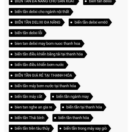
BIẾN TẦN ĐA NĂNG CHO SẢN XUẤT
biến tần delixi
biến tần delixi cho ngành nội thất
BIẾN TẦN DELIXI ĐA NĂNG
biến tần delixi em60
biến tần delixi lỗi
bien tan delixi may bom nuoc thanh hoa
biến tần điều khiển băng tải tại thanh hóa
biến tần điều khiển bơm nước
BIẾN TẦN GIÁ RẺ TẠI THANH HÓA
biến tần máy bơm nước tại thanh hóa
biến tần máy cắt
biến tần ngành may
bien tan nghe an gia re
biến tần tại thanh hóa
biến tần Thái bình
biến tần thanh hóa
biến tần trên tàu thủy
biến tần trong máy xay giò