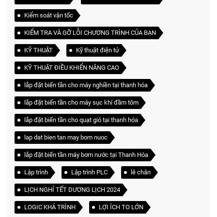
Kiểm soát vận tốc
KIỂM TRA VÀ GỠ LỖI CHƯƠNG TRÌNH CỦA BẠN
KỸ THUẬT
Kỹ thuật điện tử
KỸ THUẬT ĐIỀU KHIỂN NÂNG CAO
lắp đặt biến tần cho máy nghiền tại thanh hóa
lắp đặt biến tần cho máy sục khí đầm tôm
lắp đặt biến tần cho quạt gió tại thanh hóa
lap dat bien tan may bom nuoc
lắp đặt biến tần máy bơm nước tại Thanh Hóa
Lập trình
Lập trình PLC
lê chân
LỊCH NGHỈ TẾT DƯƠNG LỊCH 2024
LOGIC KHẢ TRÌNH
LỢI ÍCH TO LỚN