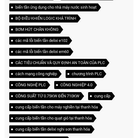
biến tần ứng dụng cho nhà máy nước sinh hoạt
BỘ ĐIỀU KHIỂN LOGIC KHẢ TRÌNH
BƠM HÚT CHÂN KHÔNG
các mã lỗi biến tần delixi e102
các mã lỗi biến tần delixi em60
CÁC TIÊU CHUẨN VÀ QUY ĐỊNH AN TOÀN CỦA PLC
cách mạng công nghiệp
chương trình PLC
CÔNG NGHỆ PLC
CÔNG NGHIỆP 4.0
CÔNG SUẤT TỪ 0.75KW ĐẾN 710KW
cung cấp
cung cấp biến tần cho máy nghiền tại thanh hóa
cung cấp biến tần cho quạt gió tại thanh hóa
cung cấp biến tần delixi nghi sơn thanh hóa