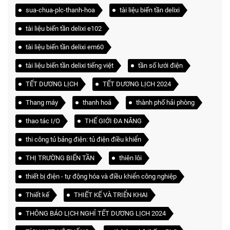
sua-chua-plc-thanh-hoa
tài liệu biến tần delixi
tài liệu biến tần delixi e102
tài liệu biến tần delixi em60
tài liệu biến tần delixi tiếng việt
tần số lưới điện
TẾT DƯƠNG LỊCH
TẾT DƯƠNG LỊCH 2024
Thang máy
thanh hoá
thành phố hải phòng
thao tác I/O
THẾ GIỚI ĐA NĂNG
thi công tủ bảng điện: tủ điện điều khiển
THỊ TRƯỜNG BIẾN TẦN
thiên lôi
thiết bị điện - tự động hóa và điều khiển công nghiệp
Thiết kế
THIẾT KẾ VÀ TRIỂN KHAI
THÔNG BÁO LỊCH NGHỈ TẾT DƯƠNG LỊCH 2024