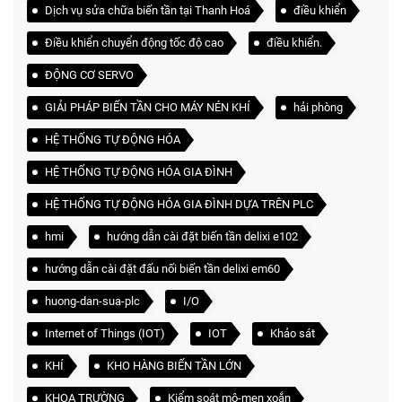
Dịch vụ sửa chữa biến tần tại Thanh Hoá
điều khiển
Điều khiển chuyển động tốc độ cao
điều khiển.
ĐỘNG CƠ SERVO
GIẢI PHÁP BIẾN TẦN CHO MÁY NÉN KHÍ
hải phòng
HỆ THỐNG TỰ ĐỘNG HÓA
HỆ THỐNG TỰ ĐỘNG HÓA GIA ĐÌNH
HỆ THỐNG TỰ ĐỘNG HÓA GIA ĐÌNH DỰA TRÊN PLC
hmi
hướng dẫn cài đặt biến tần delixi e102
hướng dẫn cài đặt đấu nối biến tần delixi em60
huong-dan-sua-plc
I/O
Internet of Things (IOT)
IOT
Khảo sát
KHÍ
KHO HÀNG BIẾN TẦN LỚN
KHOA TRƯỜNG
Kiểm soát mô-men xoắn