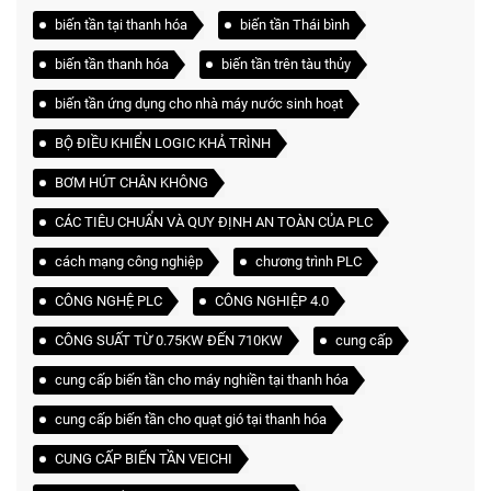
biến tần tại thanh hóa
biến tần Thái bình
biến tần thanh hóa
biến tần trên tàu thủy
biến tần ứng dụng cho nhà máy nước sinh hoạt
BỘ ĐIỀU KHIỂN LOGIC KHẢ TRÌNH
BƠM HÚT CHÂN KHÔNG
CÁC TIÊU CHUẨN VÀ QUY ĐỊNH AN TOÀN CỦA PLC
cách mạng công nghiệp
chương trình PLC
CÔNG NGHỆ PLC
CÔNG NGHIỆP 4.0
CÔNG SUẤT TỪ 0.75KW ĐẾN 710KW
cung cấp
cung cấp biến tần cho máy nghiền tại thanh hóa
cung cấp biến tần cho quạt gió tại thanh hóa
CUNG CẤP BIẾN TẦN VEICHI