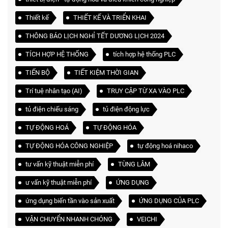
Thiết kế
THIẾT KẾ VÀ TRIỂN KHAI
THÔNG BÁO LỊCH NGHỈ TẾT DƯƠNG LỊCH 2024
TÍCH HỢP HỆ THỐNG
tích hợp hệ thống PLC
TIẾN BỘ
TIẾT KIỆM THỜI GIAN
Trí tuệ nhân tạo (AI)
TRUY CẬP TỪ XA VÀO PLC
tủ điện chiếu sáng
tủ điện động lực
TỰ ĐỘNG HOÁ
TỰ ĐỘNG HÓA
TỰ ĐỘNG HÓA CÔNG NGHIỆP
tự động hoá nihaco
tư vấn kỹ thuật miễn phí
TÙNG LÂM
ư vấn kỹ thuật miễn phí
ỨNG DỤNG
ứng dụng biến tần vào sản xuất
ỨNG DỤNG CỦA PLC
VẬN CHUYỂN NHANH CHÓNG
VEICHI