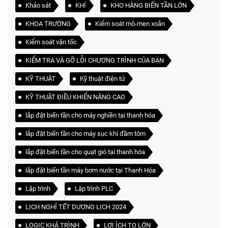
Khảo sát
KHÍ
KHO HÀNG BIẾN TẦN LỚN
KHOA TRƯỜNG
Kiểm soát mô-men xoắn
Kiểm soát vận tốc
KIỂM TRA VÀ GỠ LỖI CHƯƠNG TRÌNH CỦA BẠN
KỸ THUẬT
Kỹ thuật điện tử
KỸ THUẬT ĐIỀU KHIỂN NÂNG CAO
lắp đặt biến tần cho máy nghiền tại thanh hóa
lắp đặt biến tần cho máy sục khí đầm tôm
lắp đặt biến tần cho quạt gió tại thanh hóa
lắp đặt biến tần máy bơm nước tại Thanh Hóa
Lập trình
Lập trình PLC
LỊCH NGHỈ TẾT DƯƠNG LỊCH 2024
LOGIC KHẢ TRÌNH
LỢI ÍCH TO LỚN