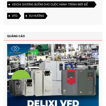
VEICHI GIƯƠNG BUỒM CHO CUỘC HÀNH TRÌNH MỚI ĐỂ
TẠO RA ĐIỂM SÁNG MỚI
VFD
XU HƯỚNG
QUẢNG CÁO