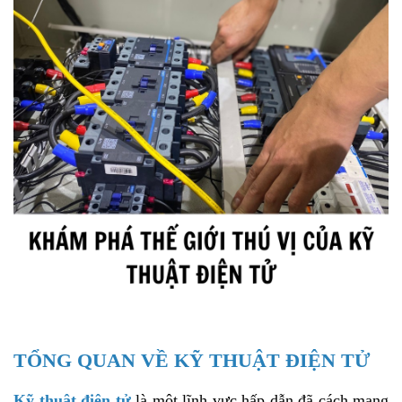
TỔNG QUAN VỀ KỸ THUẬT ĐIỆN TỬ
Kỹ thuật điện tử
là một lĩnh vực hấp dẫn đã cách mạng