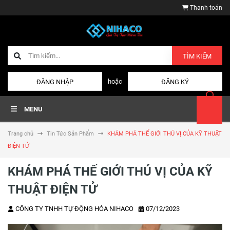
Thanh toán
TÌM KIẾM
hoặc
ĐĂNG NHẬP
ĐĂNG KÝ
MENU
Trang chủ
Tin Tức Sản Phẩm
­KHÁM PHÁ THẾ GIỚI THÚ VỊ CỦA KỸ THUẬT
ĐIỆN TỬ
­KHÁM PHÁ THẾ GIỚI THÚ VỊ CỦA KỸ
THUẬT ĐIỆN TỬ
CÔNG TY TNHH TỰ ĐỘNG HÓA NIHACO
07/12/2023