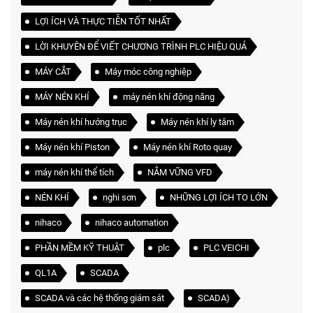
LỢI ÍCH VÀ THỰC TIỄN TỐT NHẤT
LỜI KHUYÊN ĐỂ VIẾT CHƯƠNG TRÌNH PLC HIỆU QUẢ
MÁY CẮT
Máy móc công nghiệp
MÁY NÉN KHÍ
máy nén khí động năng
Máy nén khí hướng trục
Máy nén khí ly tâm
Máy nén khí Piston
Máy nén khí Roto quay
máy nén khí thể tích
NẮM VỮNG VFD
NÉN KHÍ
nghi sơn
NHỮNG LỢI ÍCH TO LỚN
nihaco
nihaco automation
PHẦN MỀM KỸ THUẬT
plc
PLC VEICHI
QL1A
SCADA
SCADA và các hệ thống giám sát
SCADA)