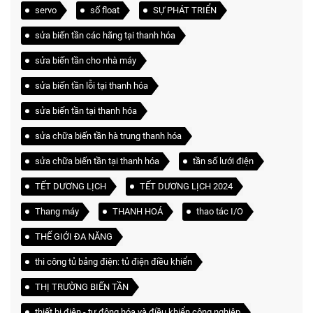
servo
số float
SỰ PHÁT TRIỂN
sửa biến tần các hãng tại thanh hóa
sửa biến tần cho nhà máy
sửa biến tần lỗi tại thanh hóa
sửa biến tần tại thanh hóa
sửa chữa biến tần hà trung thanh hóa
sửa chữa biến tần tại thanh hóa
tần số lưới điện
TẾT DƯƠNG LỊCH
TẾT DƯƠNG LỊCH 2024
Thang máy
THANH HOÁ
thao tác I/O
THẾ GIỚI ĐA NĂNG
thi công tủ bảng điện: tủ điện điều khiển
THỊ TRƯỜNG BIẾN TẦN
thiết bị điện - tự động hóa và điều khiển công nghiệp