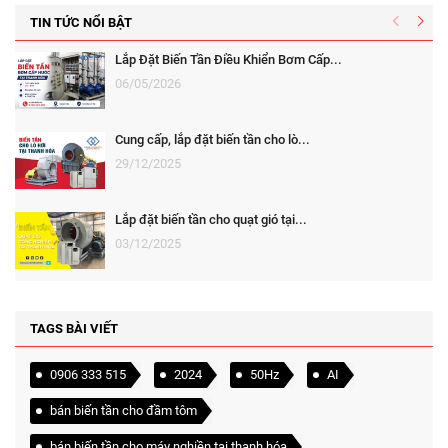
TIN TỨC NỔI BẬT
Lắp Đặt Biến Tần Điều Khiển Bơm Cấp...
06/05/2026
Cung cấp, lắp đặt biến tần cho lò...
29/12/2025
Lắp đặt biến tần cho quạt gió tại...
03/12/2025
TAGS BÀI VIẾT
0906 333 515
2024
50Hz
AI
bán biến tần cho đầm tôm
bán biến tần cho máy nghiền tại thanh hóa