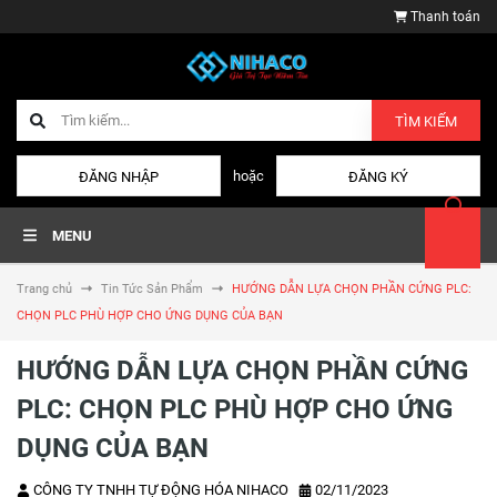
Thanh toán
TÌM KIẾM
hoặc
ĐĂNG NHẬP
ĐĂNG KÝ
MENU
Trang chủ
Tin Tức Sản Phẩm
HƯỚNG DẪN LỰA CHỌN PHẦN CỨNG PLC:
CHỌN PLC PHÙ HỢP CHO ỨNG DỤNG CỦA BẠN
HƯỚNG DẪN LỰA CHỌN PHẦN CỨNG
PLC: CHỌN PLC PHÙ HỢP CHO ỨNG
DỤNG CỦA BẠN
CÔNG TY TNHH TỰ ĐỘNG HÓA NIHACO
02/11/2023