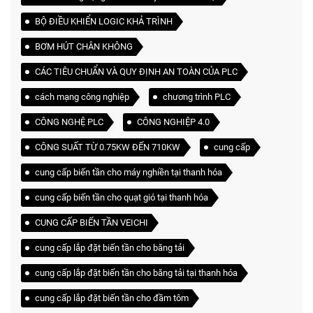
BỘ ĐIỀU KHIỂN LOGIC KHẢ TRÌNH
BƠM HÚT CHÂN KHÔNG
CÁC TIÊU CHUẨN VÀ QUY ĐỊNH AN TOÀN CỦA PLC
cách mạng công nghiệp
chương trình PLC
CÔNG NGHỆ PLC
CÔNG NGHIỆP 4.0
CÔNG SUẤT TỪ 0.75KW ĐẾN 710KW
cung cấp
cung cấp biến tần cho máy nghiền tại thanh hóa
cung cấp biến tần cho quạt gió tại thanh hóa
CUNG CẤP BIẾN TẦN VEICHI
cung cấp lắp đặt biến tần cho băng tải
cung cấp lắp đặt biến tần cho băng tải tại thanh hóa
cung cấp lắp đặt biến tần cho đầm tôm