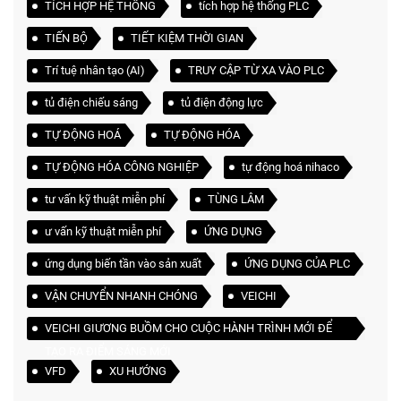
TÍCH HỢP HỆ THỐNG
tích hợp hệ thống PLC
TIẾN BỘ
TIẾT KIỆM THỜI GIAN
Trí tuệ nhân tạo (AI)
TRUY CẬP TỪ XA VÀO PLC
tủ điện chiếu sáng
tủ điện động lực
TỰ ĐỘNG HOÁ
TỰ ĐỘNG HÓA
TỰ ĐỘNG HÓA CÔNG NGHIỆP
tự động hoá nihaco
tư vấn kỹ thuật miễn phí
TÙNG LÂM
ư vấn kỹ thuật miễn phí
ỨNG DỤNG
ứng dụng biến tần vào sản xuất
ỨNG DỤNG CỦA PLC
VẬN CHUYỂN NHANH CHÓNG
VEICHI
VEICHI GIƯƠNG BUỒM CHO CUỘC HÀNH TRÌNH MỚI ĐỂ
TẠO RA ĐIỂM SÁNG MỚI
VFD
XU HƯỚNG