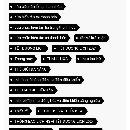
sửa biến tần lỗi tại thanh hóa
sửa biến tần tại thanh hóa
sửa chữa biến tần hà trung thanh hóa
sửa chữa biến tần tại thanh hóa
tần số lưới điện
TẾT DƯƠNG LỊCH
TẾT DƯƠNG LỊCH 2024
Thang máy
THANH HOÁ
thao tác I/O
THẾ GIỚI ĐA NĂNG
thi công tủ bảng điện: tủ điện điều khiển
THỊ TRƯỜNG BIẾN TẦN
thiết bị điện - tự động hóa và điều khiển công nghiệp
Thiết kế
THIẾT KẾ VÀ TRIỂN KHAI
THÔNG BÁO LỊCH NGHỈ TẾT DƯƠNG LỊCH 2024