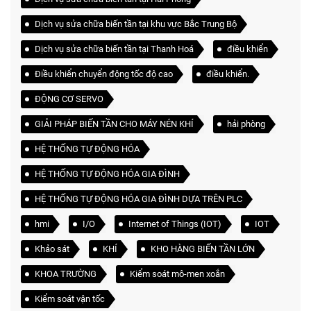
Dịch vụ sửa chữa biến tần tại khu vực Bắc Trung Bộ
Dịch vụ sửa chữa biến tần tại Thanh Hoá
điều khiển
Điều khiển chuyển động tốc độ cao
điều khiển.
ĐỘNG CƠ SERVO
GIẢI PHÁP BIẾN TẦN CHO MÁY NÉN KHÍ
hải phòng
HỆ THỐNG TỰ ĐỘNG HÓA
HỆ THỐNG TỰ ĐỘNG HÓA GIA ĐÌNH
HỆ THỐNG TỰ ĐỘNG HÓA GIA ĐÌNH DỰA TRÊN PLC
hmi
I/O
Internet of Things (IOT)
IOT
Khảo sát
KHÍ
KHO HÀNG BIẾN TẦN LỚN
KHOA TRƯỜNG
Kiểm soát mô-men xoắn
Kiểm soát vận tốc