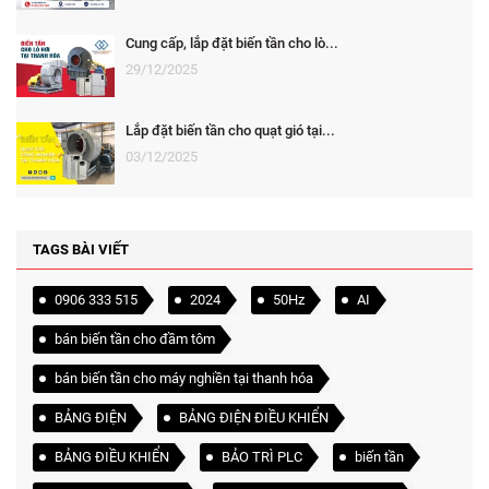
Cung cấp, lắp đặt biến tần cho lò...
29/12/2025
Lắp đặt biến tần cho quạt gió tại...
03/12/2025
TAGS BÀI VIẾT
0906 333 515
2024
50Hz
AI
bán biến tần cho đầm tôm
bán biến tần cho máy nghiền tại thanh hóa
BẢNG ĐIỆN
BẢNG ĐIỆN ĐIỀU KHIỂN
BẢNG ĐIỀU KHIỂN
BẢO TRÌ PLC
biến tần