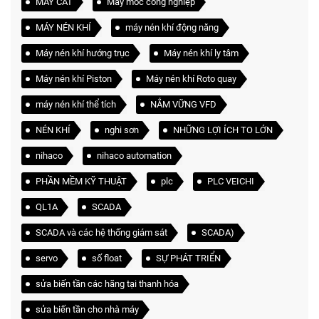
MÁY CẮT
Máy móc công nghiệp
MÁY NÉN KHÍ
máy nén khí động năng
Máy nén khí hướng trục
Máy nén khí ly tâm
Máy nén khí Piston
Máy nén khí Roto quay
máy nén khí thể tích
NẮM VỮNG VFD
NÉN KHÍ
nghi sơn
NHỮNG LỢI ÍCH TO LỚN
nihaco
nihaco automation
PHẦN MỀM KỸ THUẬT
plc
PLC VEICHI
QL1A
SCADA
SCADA và các hệ thống giám sát
SCADA)
servo
số float
SỰ PHÁT TRIỂN
sửa biến tần các hãng tại thanh hóa
sửa biến tần cho nhà máy