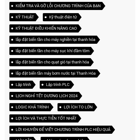
KIỂM TRA VÀ GỠ LỖI CHƯƠNG TRÌNH CỦA BẠN
KỸ THUẬT
Kỹ thuật điện tử
KỸ THUẬT ĐIỀU KHIỂN NÂNG CAO
lắp đặt biến tần cho máy nghiền tại thanh hóa
lắp đặt biến tần cho máy sục khí đầm tôm
lắp đặt biến tần cho quạt gió tại thanh hóa
lắp đặt biến tần máy bơm nước tại Thanh Hóa
Lập trình
Lập trình PLC
LỊCH NGHỈ TẾT DƯƠNG LỊCH 2024
LOGIC KHẢ TRÌNH
LỢI ÍCH TO LỚN
LỢI ÍCH VÀ THỰC TIỄN TỐT NHẤT
LỜI KHUYÊN ĐỂ VIẾT CHƯƠNG TRÌNH PLC HIỆU QUẢ