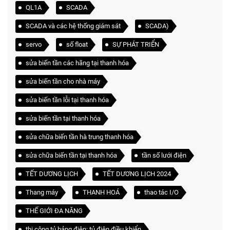
QL1A
SCADA
SCADA và các hệ thống giám sát
SCADA)
servo
số float
SỰ PHÁT TRIỂN
sửa biến tần các hãng tại thanh hóa
sửa biến tần cho nhà máy
sửa biến tần lỗi tại thanh hóa
sửa biến tần tại thanh hóa
sửa chữa biến tần hà trung thanh hóa
sửa chữa biến tần tại thanh hóa
tần số lưới điện
TẾT DƯƠNG LỊCH
TẾT DƯƠNG LỊCH 2024
Thang máy
THANH HOÁ
thao tác I/O
THẾ GIỚI ĐA NĂNG
thi công tủ bảng điện: tủ điện điều khiển