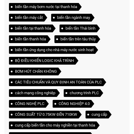
biến tần máy bơm nước tại thanh hóa
biến tần máy cắt
biến tần ngành may
biến tần tại thanh hóa
biến tần Thái bình
biến tần thanh hóa
biến tần trên tàu thủy
biến tần ứng dụng cho nhà máy nước sinh hoạt
BỘ ĐIỀU KHIỂN LOGIC KHẢ TRÌNH
BƠM HÚT CHÂN KHÔNG
CÁC TIÊU CHUẨN VÀ QUY ĐỊNH AN TOÀN CỦA PLC
cách mạng công nghiệp
chương trình PLC
CÔNG NGHỆ PLC
CÔNG NGHIỆP 4.0
CÔNG SUẤT TỪ 0.75KW ĐẾN 710KW
cung cấp
cung cấp biến tần cho máy nghiền tại thanh hóa