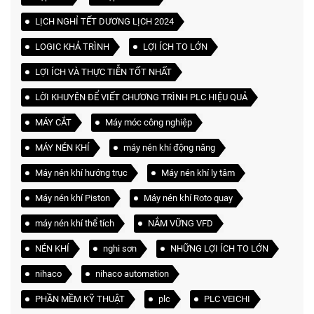
LỊCH NGHỈ TẾT DƯƠNG LỊCH 2024
LOGIC KHẢ TRÌNH
LỢI ÍCH TO LỚN
LỢI ÍCH VÀ THỰC TIỄN TỐT NHẤT
LỜI KHUYÊN ĐỂ VIẾT CHƯƠNG TRÌNH PLC HIỆU QUẢ
MÁY CẮT
Máy móc công nghiệp
MÁY NÉN KHÍ
máy nén khí động năng
Máy nén khí hướng trục
Máy nén khí ly tâm
Máy nén khí Piston
Máy nén khí Roto quay
máy nén khí thể tích
NẮM VỮNG VFD
NÉN KHÍ
nghi sơn
NHỮNG LỢI ÍCH TO LỚN
nihaco
nihaco automation
PHẦN MỀM KỸ THUẬT
plc
PLC VEICHI