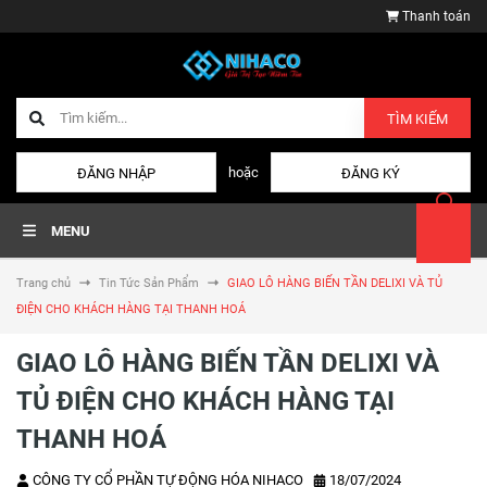
Thanh toán
TÌM KIẾM
hoặc
ĐĂNG NHẬP
ĐĂNG KÝ
MENU
Trang chủ
Tin Tức Sản Phẩm
GIAO LÔ HÀNG BIẾN TẦN DELIXI VÀ TỦ
ĐIỆN CHO KHÁCH HÀNG TẠI THANH HOÁ
GIAO LÔ HÀNG BIẾN TẦN DELIXI VÀ
TỦ ĐIỆN CHO KHÁCH HÀNG TẠI
THANH HOÁ
CÔNG TY CỔ PHẦN TỰ ĐỘNG HÓA NIHACO
18/07/2024