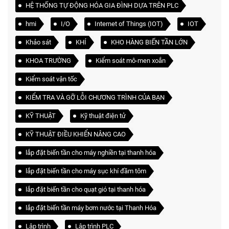
HỆ THỐNG TỰ ĐỘNG HÓA GIA ĐÌNH DỰA TRÊN PLC
hmi
I/O
Internet of Things (IOT)
IOT
Khảo sát
KHÍ
KHO HÀNG BIẾN TẦN LỚN
KHOA TRƯỜNG
Kiểm soát mô-men xoắn
Kiểm soát vận tốc
KIỂM TRA VÀ GỠ LỖI CHƯƠNG TRÌNH CỦA BẠN
KỸ THUẬT
Kỹ thuật điện tử
KỸ THUẬT ĐIỀU KHIỂN NÂNG CAO
lắp đặt biến tần cho máy nghiền tại thanh hóa
lắp đặt biến tần cho máy sục khí đầm tôm
lắp đặt biến tần cho quạt gió tại thanh hóa
lắp đặt biến tần máy bơm nước tại Thanh Hóa
Lập trình
Lập trình PLC