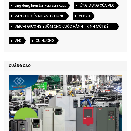
ứng dụng biến tần vào sản xuất
ỨNG DỤNG CỦA PLC
VẬN CHUYỂN NHANH CHÓNG
VEICHI
VEICHI GIƯƠNG BUỒM CHO CUỘC HÀNH TRÌNH MỚI ĐỂ
TẠO RA ĐIỂM SÁNG MỚI
VFD
XU HƯỚNG
QUẢNG CÁO