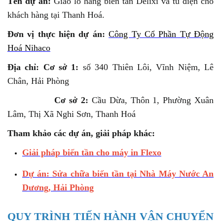
Tên dự án:
Giao lô hàng biến tần Delixi và tủ điện cho
khách hàng tại Thanh Hoá.
Đơn vị thực hiện dự án:
Công Ty Cổ Phần Tự Động
Hoá Nihaco
Địa chỉ: Cơ sở 1:
số 340 Thiên Lôi, Vĩnh Niệm, Lê
Chân, Hải Phòng
Cơ sở 2:
Cầu Dừa, Thôn 1, Phường Xuân
Lâm, Thị Xã Nghi Sơn, Thanh Hoá
Tham khảo các dự án, giải pháp khác:
Giải pháp biến tần cho máy in Flexo
Dự án: Sửa chữa biến tần tại Nhà Máy Nước An
Dương, Hải Phòng
QUY TRÌNH TIẾN HÀNH VẬN CHUYỂN