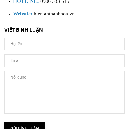
HOTLINE:
0906 333 515
Website:
b
ientanthanhhoa.vn
VIẾT BÌNH LUẬN
GỬI BÌNH LUẬN