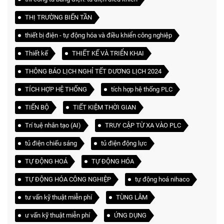
THỊ TRƯỜNG BIẾN TẦN
thiết bị điện - tự động hóa và điều khiển công nghiệp
Thiết kế
THIẾT KẾ VÀ TRIỂN KHAI
THÔNG BÁO LỊCH NGHỈ TẾT DƯƠNG LỊCH 2024
TÍCH HỢP HỆ THỐNG
tích hợp hệ thống PLC
TIẾN BỘ
TIẾT KIỆM THỜI GIAN
Trí tuệ nhân tạo (AI)
TRUY CẬP TỪ XA VÀO PLC
tủ điện chiếu sáng
tủ điện động lực
TỰ ĐỘNG HOÁ
TỰ ĐỘNG HÓA
TỰ ĐỘNG HÓA CÔNG NGHIỆP
tự động hoá nihaco
tư vấn kỹ thuật miễn phí
TÙNG LÂM
ư vấn kỹ thuật miễn phí
ỨNG DỤNG