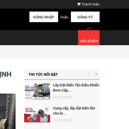
Thanh toán
ĐĂNG NHẬP
hoặc
ĐĂNG KÝ
sản phẩm
ĐỊNH
TIN TỨC NỔI BẬT
Lắp Đặt Biến Tần Điều Khiển
Bơm Cấp...
06/05/2026
Cung cấp, lắp đặt biến tần
cho lò...
29/12/2025