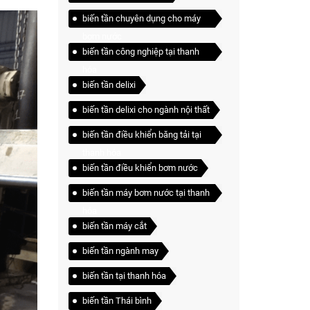
biến tần chuyên dụng cho máy
bơm nước
biến tần công nghiệp tại thanh
hóa
biến tần delixi
biến tần delixi cho ngành nội thất
biến tần điều khiển băng tải tại
thanh hóa
biến tần điều khiển bơm nước
biến tần máy bơm nước tại thanh
hóa
biến tần máy cắt
biến tần ngành may
biến tần tại thanh hóa
biến tần Thái bình