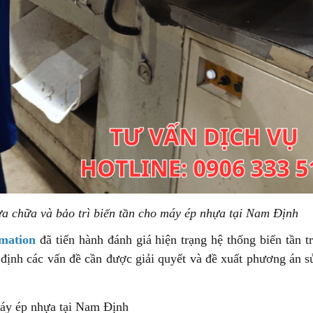
ửa chữa và bảo trì biến tần cho máy ép nhựa tại Nam Định
mation
đã tiến hành đánh giá hiện trạng hệ thống biến tần 
 định các vấn đề cần được giải quyết và đề xuất phương án 
máy ép nhựa tại Nam Định