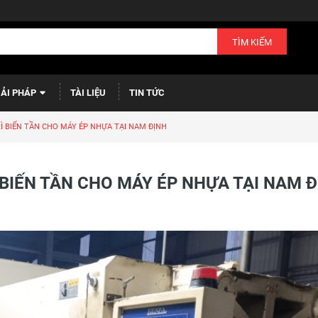
TÌM KIẾM
IẢI PHÁP
TÀI LIỆU
TIN TỨC
Ì BIẾN TẦN CHO MÁY ÉP NHỰA TẠI NAM ĐỊNH
 BIẾN TẦN CHO MÁY ÉP NHỰA TẠI NAM 