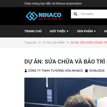
Chào mừng bạn đến với Nihaco Automation
TRANG CHỦ
GIỚI THIỆU
SẢN PHẨM
G
Trang chủ
Tin Tức Sản Phẩm
DỰ ÁN: SỬA CHỮA VÀ BẢO TR
DỰ ÁN: SỬA CHỮA VÀ BẢO TRÌ
CÔNG TY TNHH TỰ ĐỘNG HÓA NIHACO
10/06/2024