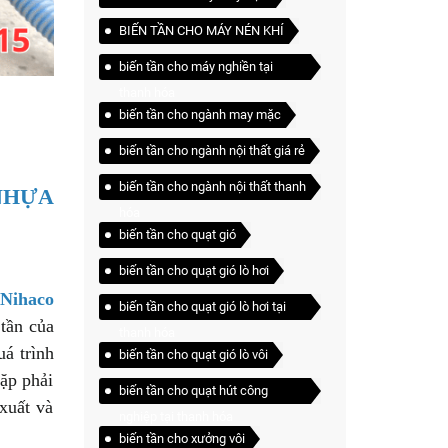
BIẾN TẦN CHO MÁY NÉN KHÍ
biến tần cho máy nghiền tại
thanh hóa
biến tần cho ngành may mặc
biến tần cho ngành nội thất giá rẻ
biến tần cho ngành nội thất thanh
NHỰA
hóa
biến tần cho quạt gió
biến tần cho quạt gió lò hơi
Nihaco
biến tần cho quạt gió lò hơi tại
tần của
thanh hóa
á trình
biến tần cho quạt gió lò vôi
gặp phải
biến tần cho quạt hút công
xuất và
nghiệp tại thanh hóa
biến tần cho xưởng vôi