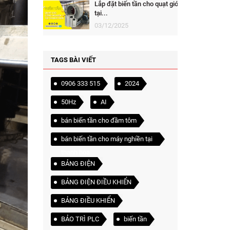
Lắp đặt biến tần cho quạt gió
tại...
03/12/2025
TAGS BÀI VIẾT
0906 333 515
2024
50Hz
AI
bán biến tần cho đầm tôm
bán biến tần cho máy nghiền tại
thanh hóa
BẢNG ĐIỆN
BẢNG ĐIỆN ĐIỀU KHIỂN
BẢNG ĐIỀU KHIỂN
BẢO TRÌ PLC
biến tần