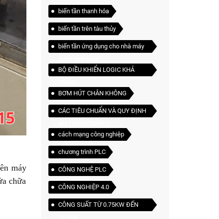
biến tần thanh hóa
biến tần trên tàu thủy
biến tần ứng dụng cho nhà máy
nước sinh hoạt
BỘ ĐIỀU KHIỂN LOGIC KHẢ
TRÌNH
BƠM HÚT CHÂN KHÔNG
CÁC TIÊU CHUẨN VÀ QUY ĐỊNH
AN TOÀN CỦA PLC
cách mạng công nghiệp
chương trình PLC
trên máy
CÔNG NGHỆ PLC
sửa chữa
CÔNG NGHIỆP 4.0
CÔNG SUẤT TỪ 0.75KW ĐẾN
710KW