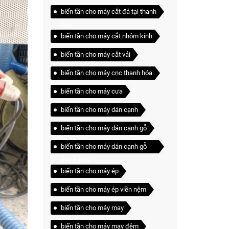
biến tần cho máy cắt đá tại thanh
hóa
biến tần cho máy cắt nhôm kính
biến tần cho máy cắt vải
biến tần cho máy cnc thanh hóa
biến tần cho máy cưa
biến tần cho máy dán cạnh
biến tần cho máy dán cạnh gỗ
biến tần cho máy dán cạnh gỗ
thanh hóa
biến tần cho máy ép
biến tần cho máy ép viền nệm
biến tần cho máy may
biến tần cho máy may đệm