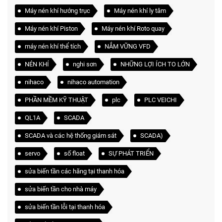
Máy nén khí hướng trục
Máy nén khí ly tâm
Máy nén khí Piston
Máy nén khí Roto quay
máy nén khí thể tích
NẮM VỮNG VFD
NÉN KHÍ
nghi sơn
NHỮNG LỢI ÍCH TO LỚN
nihaco
nihaco automation
PHẦN MỀM KỸ THUẬT
plc
PLC VEICHI
QL1A
SCADA
SCADA và các hệ thống giám sát
SCADA)
servo
số float
SỰ PHÁT TRIỂN
sửa biến tần các hãng tại thanh hóa
sửa biến tần cho nhà máy
sửa biến tần lỗi tại thanh hóa