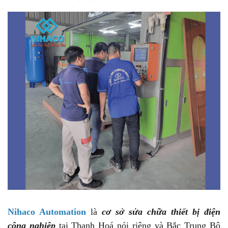
Nihaco Automation
là
cơ sở sửa chữa thiết bị điện
công nghiệp
tại Thanh Hoá
nói riêng và Bắc Trung Bộ