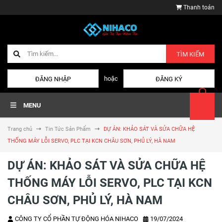
Thanh toán
TÌM KIẾM
hoặc
ĐĂNG NHẬP
ĐĂNG KÝ
MENU
Trang chủ
Tin Tức Sản Phẩm
DỰ ÁN: KHẢO SÁT VÀ SỬA CHỮA HỆ
THỐNG MÁY LỖI SERVO, PLC TẠI KCN CHÂU SƠN, PHỦ LÝ, HÀ NAM
DỰ ÁN: KHẢO SÁT VÀ SỬA CHỮA HỆ
THỐNG MÁY LỖI SERVO, PLC TẠI KCN
CHÂU SƠN, PHỦ LÝ, HÀ NAM
CÔNG TY CỔ PHẦN TỰ ĐỘNG HÓA NIHACO
19/07/2024