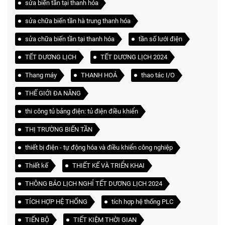
sửa biến tần tại thanh hóa
sửa chữa biến tần hà trung thanh hóa
sửa chữa biến tần tại thanh hóa
tần số lưới điện
TẾT DƯƠNG LỊCH
TẾT DƯƠNG LỊCH 2024
Thang máy
THANH HOÁ
thao tác I/O
THẾ GIỚI ĐA NĂNG
thi công tủ bảng điện: tủ điện điều khiển
THỊ TRƯỜNG BIẾN TẦN
thiết bị điện - tự động hóa và điều khiển công nghiệp
Thiết kế
THIẾT KẾ VÀ TRIỂN KHAI
THÔNG BÁO LỊCH NGHỈ TẾT DƯƠNG LỊCH 2024
TÍCH HỢP HỆ THỐNG
tích hợp hệ thống PLC
TIẾN BỘ
TIẾT KIỆM THỜI GIAN