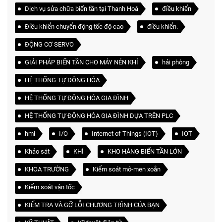
Dịch vụ sửa chữa biến tần tại Thanh Hoá
điều khiển
Điều khiển chuyển động tốc độ cao
điều khiển.
ĐỘNG CƠ SERVO
GIẢI PHÁP BIẾN TẦN CHO MÁY NÉN KHÍ
hải phòng
HỆ THỐNG TỰ ĐỘNG HÓA
HỆ THỐNG TỰ ĐỘNG HÓA GIA ĐÌNH
HỆ THỐNG TỰ ĐỘNG HÓA GIA ĐÌNH DỰA TRÊN PLC
hmi
I/O
Internet of Things (IOT)
IOT
Khảo sát
KHÍ
KHO HÀNG BIẾN TẦN LỚN
KHOA TRƯỜNG
Kiểm soát mô-men xoắn
Kiểm soát vận tốc
KIỂM TRA VÀ GỠ LỖI CHƯƠNG TRÌNH CỦA BẠN