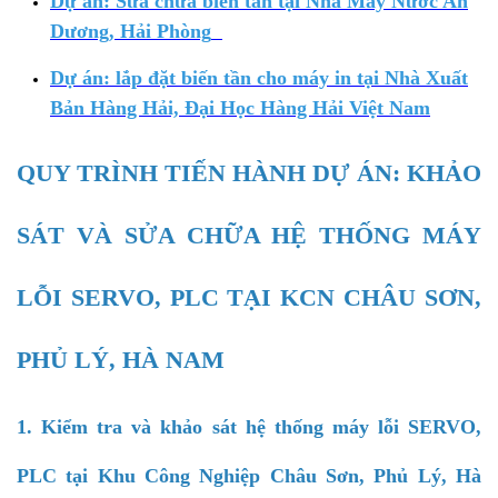
Dự án: Sửa chữa biến tần tại Nhà Máy Nước An
Dương, Hải Phòng
Dự án: lắp đặt biến tần cho máy in tại Nhà Xuất
Bản Hàng Hải, Đại Học Hàng Hải Việt Nam
QUY TRÌNH TIẾN HÀNH DỰ ÁN: KHẢO
SÁT VÀ SỬA CHỮA HỆ THỐNG MÁY
LỖI SERVO, PLC TẠI KCN CHÂU SƠN,
PHỦ LÝ, HÀ NAM
1. Kiểm tra và khảo sát hệ thống máy lỗi SERVO,
PLC tại Khu Công Nghiệp Châu Sơn, Phủ Lý, Hà