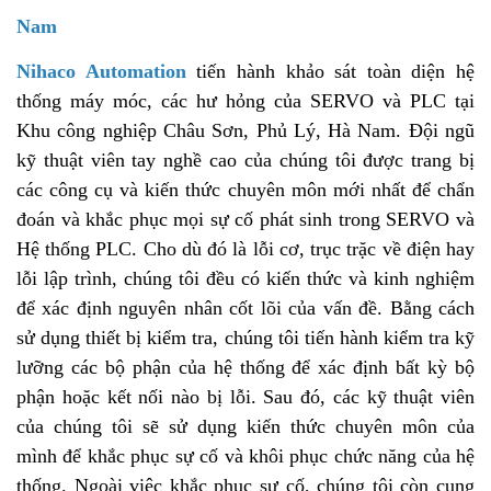
Nam
Nihaco Automation
tiến hành khảo sát toàn diện hệ
thống máy móc, các hư hỏng của SERVO và PLC tại
Khu công nghiệp Châu Sơn, Phủ Lý, Hà Nam. Đội ngũ
kỹ thuật viên tay nghề cao của chúng tôi được trang bị
các công cụ và kiến ​​thức chuyên môn mới nhất để chẩn
đoán và khắc phục mọi sự cố phát sinh trong SERVO và
Hệ thống PLC. Cho dù đó là lỗi cơ, trục trặc về điện hay
lỗi lập trình, chúng tôi đều có kiến ​​thức và kinh nghiệm
để xác định nguyên nhân cốt lõi của vấn đề. Bằng cách
sử dụng thiết bị kiểm tra, chúng tôi tiến hành kiểm tra kỹ
lưỡng các bộ phận của hệ thống để xác định bất kỳ bộ
phận hoặc kết nối nào bị lỗi. Sau đó, các kỹ thuật viên
của chúng tôi sẽ sử dụng kiến ​​thức chuyên môn của
mình để khắc phục sự cố và khôi phục chức năng của hệ
thống. Ngoài việc khắc phục sự cố, chúng tôi còn cung