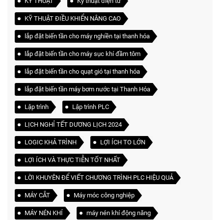
KỸ THUẬT
Kỹ thuật điện tử
KỸ THUẬT ĐIỀU KHIỂN NÂNG CAO
lắp đặt biến tần cho máy nghiền tại thanh hóa
lắp đặt biến tần cho máy sục khí đầm tôm
lắp đặt biến tần cho quạt gió tại thanh hóa
lắp đặt biến tần máy bơm nước tại Thanh Hóa
Lập trình
Lập trình PLC
LỊCH NGHỈ TẾT DƯƠNG LỊCH 2024
LOGIC KHẢ TRÌNH
LỢI ÍCH TO LỚN
LỢI ÍCH VÀ THỰC TIỄN TỐT NHẤT
LỜI KHUYÊN ĐỂ VIẾT CHƯƠNG TRÌNH PLC HIỆU QUẢ
MÁY CẮT
Máy móc công nghiệp
MÁY NÉN KHÍ
máy nén khí động năng