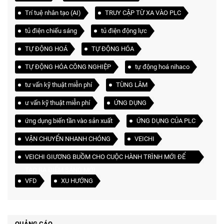
Trí tuệ nhân tạo (AI)
TRUY CẬP TỪ XA VÀO PLC
tủ điện chiếu sáng
tủ điện động lực
TỰ ĐỘNG HOÁ
TỰ ĐỘNG HÓA
TỰ ĐỘNG HÓA CÔNG NGHIỆP
tự động hoá nihaco
tư vấn kỹ thuật miễn phí
TÙNG LÂM
ư vấn kỹ thuật miễn phí
ỨNG DỤNG
ứng dụng biến tần vào sản xuất
ỨNG DỤNG CỦA PLC
VẬN CHUYỂN NHANH CHÓNG
VEICHI
VEICHI GIƯƠNG BUỒM CHO CUỘC HÀNH TRÌNH MỚI ĐỂ
TẠO RA ĐIỂM SÁNG MỚI
VFD
XU HƯỚNG
QUẢNG CÁO