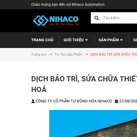
Chào mừng bạn đến với Nihaco Automation
TRANG CHỦ
GIỚI THIỆU
SẢN PHẨM
G
Trang chủ
Tin Tức Sản Phẩm
DỊCH BẢO TRÌ, SỬA CHỮA TH
DỊCH BẢO TRÌ, SỬA CHỮA THIẾ
HOÁ
CÔNG TY CỔ PHẦN TỰ ĐỘNG HÓA NIHACO
27/08/20