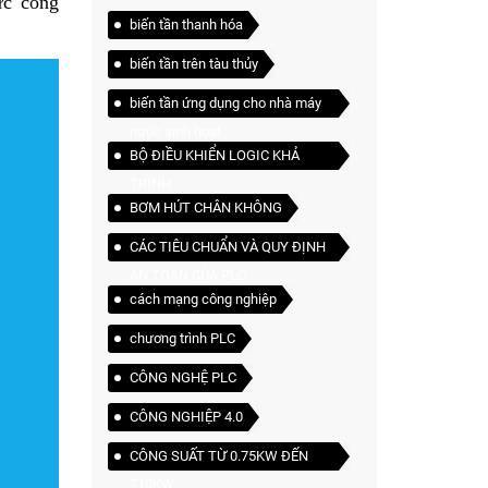
ực công
biến tần thanh hóa
biến tần trên tàu thủy
biến tần ứng dụng cho nhà máy
nước sinh hoạt
BỘ ĐIỀU KHIỂN LOGIC KHẢ
TRÌNH
BƠM HÚT CHÂN KHÔNG
CÁC TIÊU CHUẨN VÀ QUY ĐỊNH
AN TOÀN CỦA PLC
cách mạng công nghiệp
chương trình PLC
CÔNG NGHỆ PLC
CÔNG NGHIỆP 4.0
CÔNG SUẤT TỪ 0.75KW ĐẾN
710KW