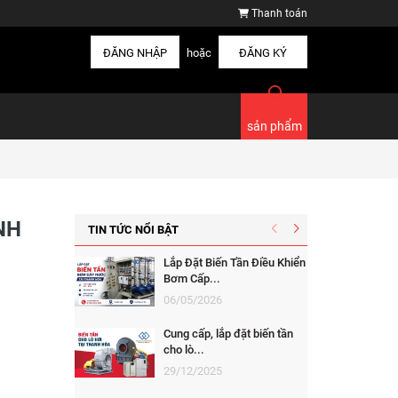
Thanh toán
ĐĂNG NHẬP
hoặc
ĐĂNG KÝ
sản phẩm
NH
TIN TỨC NỔI BẬT
Lắp Đặt Biến Tần Điều Khiển
Bơm Cấp...
06/05/2026
Cung cấp, lắp đặt biến tần
cho lò...
29/12/2025