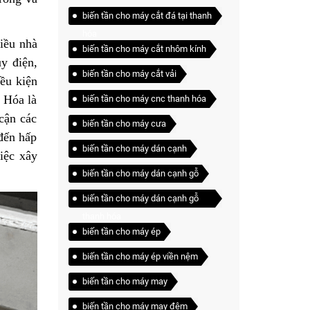
biến tần cho máy cắt đá tại thanh
hóa
iều nhà
biến tần cho máy cắt nhôm kính
y điện,
biến tần cho máy cắt vải
iều kiện
h Hóa là
biến tần cho máy cnc thanh hóa
cận các
biến tần cho máy cưa
 đến hấp
biến tần cho máy dán cạnh
việc xây
biến tần cho máy dán cạnh gỗ
biến tần cho máy dán cạnh gỗ
thanh hóa
biến tần cho máy ép
biến tần cho máy ép viền nệm
biến tần cho máy may
biến tần cho máy may đệm