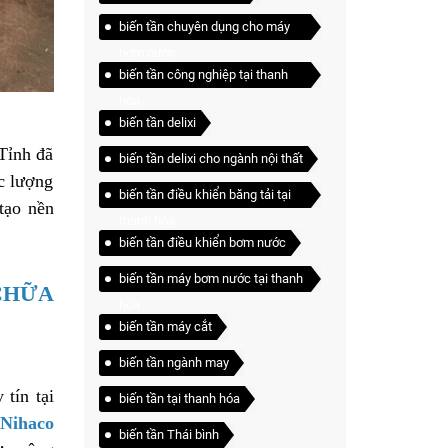
biến tần chuyên dụng cho máy
bơm nước
biến tần công nghiệp tại thanh
hóa
biến tần delixi
 Tỉnh đã
biến tần delixi cho ngành nội thất
ực lượng
biến tần điều khiển băng tải tại
tạo nền
thanh hóa
biến tần điều khiển bơm nước
biến tần máy bơm nước tại thanh
CHỮA
hóa
biến tần máy cắt
biến tần ngành may
 tín tại
biến tần tại thanh hóa
Nihaco
biến tần Thái bình