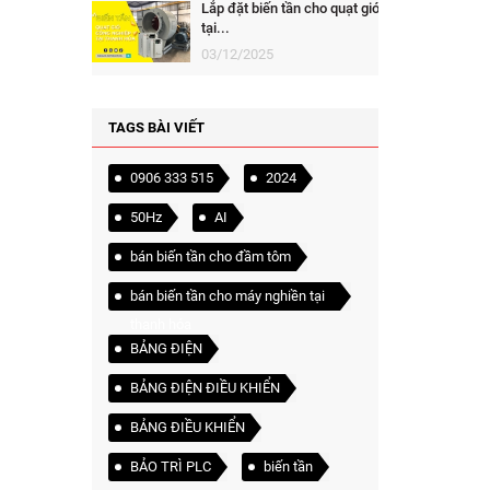
Lắp đặt biến tần cho quạt gió
tại...
03/12/2025
TAGS BÀI VIẾT
0906 333 515
2024
50Hz
AI
bán biến tần cho đầm tôm
bán biến tần cho máy nghiền tại
thanh hóa
BẢNG ĐIỆN
BẢNG ĐIỆN ĐIỀU KHIỂN
BẢNG ĐIỀU KHIỂN
BẢO TRÌ PLC
biến tần