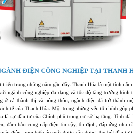
NGÀNH ĐIỆN CÔNG NGHIỆP TẠI THANH 
 triển trong những năm gần đây. Thanh Hóa là một tỉnh nằm
với ngành công nghiệp đa dạng và tốc độ tăng trưởng kinh 
 ở cả thành thị và nông thôn, ngành điện đã trở thành mộ
kinh tế của Thanh Hóa. Một trong những yếu tố chính góp p
a là sự đầu tư của Chính phủ trong cơ sở hạ tầng. Tỉnh đã l
ện, đảm bảo cung cấp điện tin cậy, ổn định, đáp ứng nhu c
 máy điện, trạm biến áp mới được xây dựng, thu hút đầu tư 