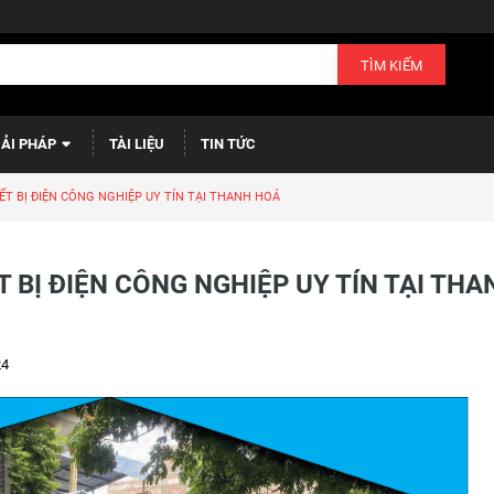
TÌM KIẾM
IẢI PHÁP
TÀI LIỆU
TIN TỨC
IẾT BỊ ĐIỆN CÔNG NGHIỆP UY TÍN TẠI THANH HOÁ
T BỊ ĐIỆN CÔNG NGHIỆP UY TÍN TẠI THA
24