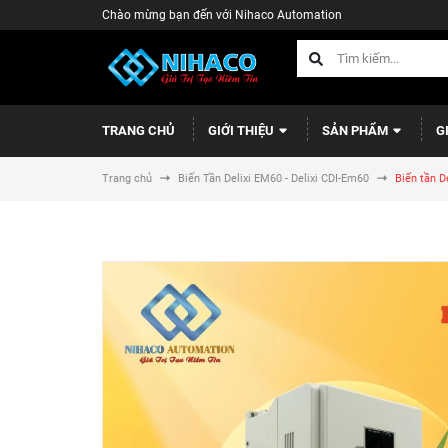
Chào mừng bạn đến với Nihaco Automation
TRANG CHỦ
GIỚI THIỆU
SẢN PHẨM
G
Trang chủ
Biến Tần Delixi EM60 - Delixi CDI-Em60
Biến tần 