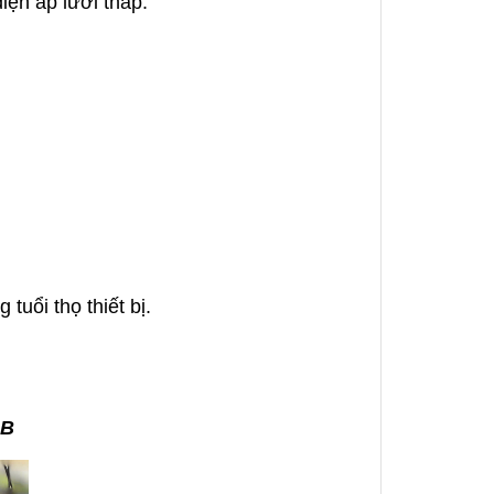
iện áp lưới thấp.
tuổi thọ thiết bị.
4B