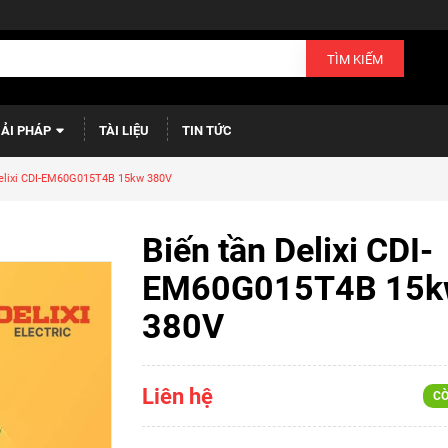
TÌM KIẾM
IẢI PHÁP
TÀI LIỆU
TIN TỨC
Delixi CDI-EM60G015T4B 15kw 380V
Biến tần Delixi CDI-
EM60G015T4B 15k
380V
Liên hệ
CÒ