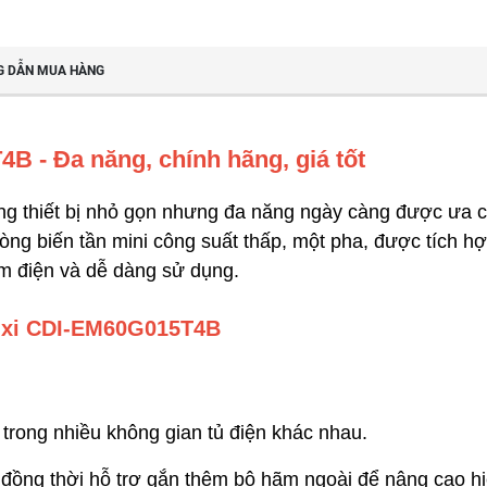
 DẪN MUA HÀNG
B - Đa năng, chính hãng, giá tốt
ững thiết bị nhỏ gọn nhưng đa năng ngày càng được ưa 
dòng biến tần mini công suất thấp, một pha, được tích 
ệm điện và dễ dàng sử dụng.
lixi CDI-EM60G015T4B
 trong nhiều không gian tủ điện khác nhau.
đồng thời hỗ trợ gắn thêm bộ hãm ngoài để nâng cao h