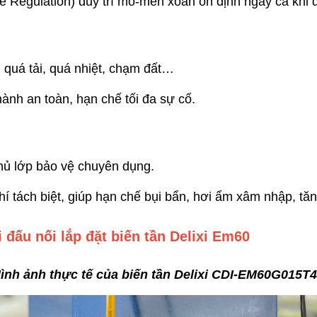
Regulation) duy trì mô-men xoắn ổn định ngay cả khi đ
, quá tải, quá nhiệt, chạm đất…
hành an toàn, hạn chế tối đa sự cố.
hủ lớp bảo vệ chuyên dụng.
í tách biệt, giúp hạn chế bụi bẩn, hơi ẩm xâm nhập, tăng 
 đấu nối lắp đặt biến tần Delixi Em60
ình ảnh thực tế của biến tần Delixi CDI-EM60G015T