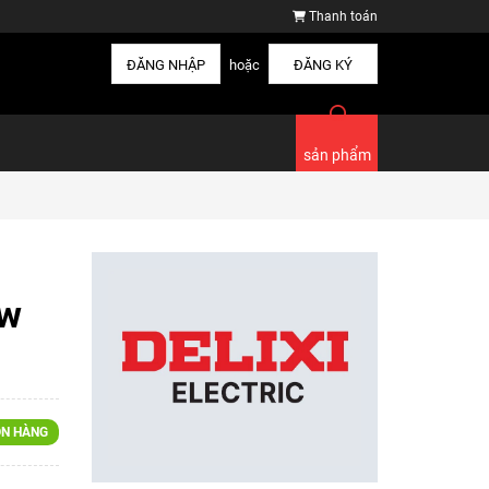
Thanh toán
ĐĂNG NHẬP
hoặc
ĐĂNG KÝ
sản phẩm
w
N HÀNG