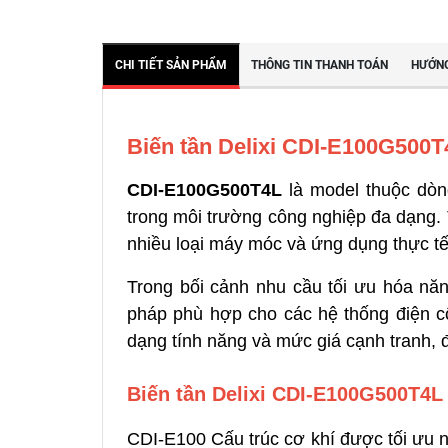
CHI TIẾT SẢN PHẨM
THÔNG TIN THANH TOÁN
HƯỚNG
Biến tần Delixi CDI-E100G500T
CDI-E100G500T4L
là model thuộc dò
trong môi trường công nghiệp đa dạng. 
nhiều loại máy móc và ứng dụng thực tế
Trong bối cảnh nhu cầu tối ưu hóa nă
pháp phù hợp cho các hệ thống điện cô
dạng tính năng và mức giá cạnh tranh,
Biến tần Delixi CDI-E100G500T4L t
CDI-E100 Cấu trúc cơ khí được tối ưu 