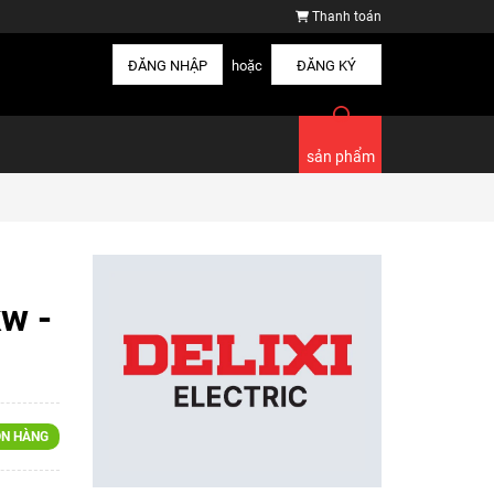
Thanh toán
ĐĂNG NHẬP
hoặc
ĐĂNG KÝ
sản phẩm
w -
N HÀNG