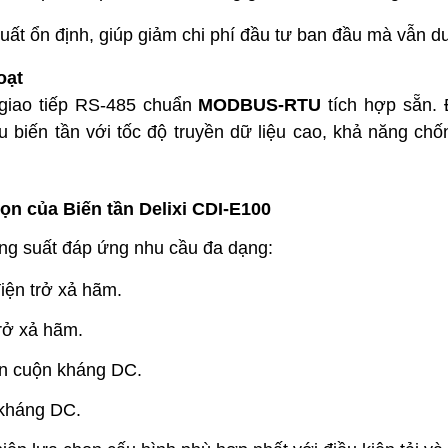
ất ổn định, giúp giảm chi phí đầu tư ban đầu mà vẫn du
oạt
giao tiếp RS-485 chuẩn
MODBUS-RTU
tích hợp sẵn. 
u biến tần với tốc độ truyền dữ liệu cao, khả năng chố
họn của
Biến tần Delixi CDI-E100
g suất đáp ứng nhu cầu đa dạng:
iện trở xả hãm.
rở xả hãm.
n cuộn kháng DC.
 kháng DC.