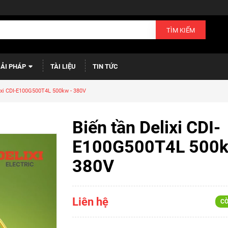
TÌM KIẾM
IẢI PHÁP
TÀI LIỆU
TIN TỨC
lixi CDI-E100G500T4L 500kw - 380V
Biến tần Delixi CDI-
E100G500T4L 500k
380V
Liên hệ
CÒ