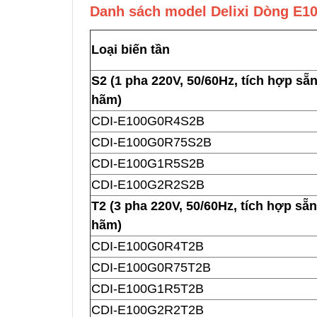
Danh sách model Delixi Dòng E10
Loại biến tần
S2 (1 pha 220V, 50/60Hz, tích hợp sẵ
hãm)
CDI-E100G0R4S2B
CDI-E100G0R75S2B
CDI-E100G1R5S2B
CDI-E100G2R2S2B
T2 (3 pha 220V, 50/60Hz, tích hợp sẵ
hãm)
CDI-E100G0R4T2B
CDI-E100G0R75T2B
CDI-E100G1R5T2B
CDI-E100G2R2T2B