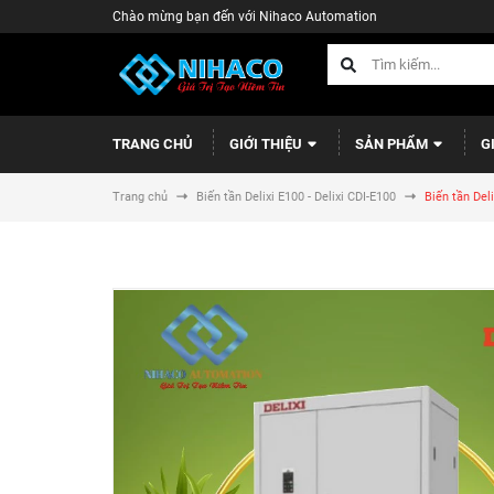
Chào mừng bạn đến với Nihaco Automation
TRANG CHỦ
GIỚI THIỆU
SẢN PHẨM
G
Trang chủ
Biến tần Delixi E100 - Delixi CDI-E100
Biến tần De