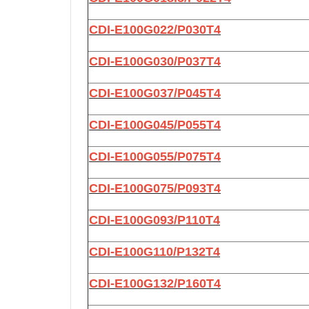
CDI-E100G022/P030T4
CDI-E100G030/P037T4
CDI-E100G037/P045T4
CDI-E100G045/P055T4
CDI-E100G055/P075T4
CDI-E100G075/P093T4
CDI-E100G093/P110T4
CDI-E100G110/P132T4
CDI-E100G132/P160T4