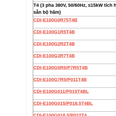
T4 (3 pha 380V, 50/60Hz, ≤15kW tích 
sẵn bộ hãm)
CDI-E100G0R75T4B
CDI-E100G1R5T4B
CDI-E100G2R2T4B
CDI-E100G3R7T4B
CDI-E100G5R5/P7R5T4B
CDI-E100G7R5/P011T4B
CDI-E100G011/P015T4BL
CDI-E100G015/P018.5T4BL
CDI-E100G018.5/P022T4